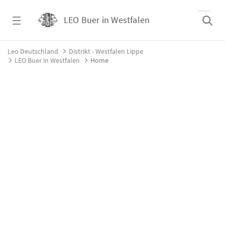
Zum Hauptinhalt springen
LEO Buer in Westfalen
Home - LEO Buer in Westfalen
Leo Deutschland
Distrikt - Westfalen Lippe
LEO Buer in Westfalen
Home