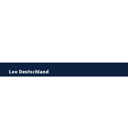
Leo Deutschland
Lions Deutschland
Leo Deutschland
Kontakt
Impressum
Datenschutz
Cookies